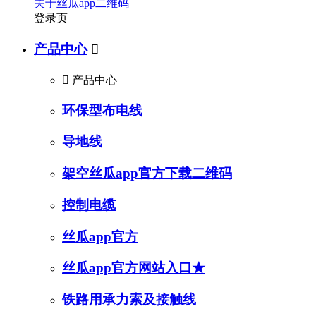
关于丝瓜app二维码
登录页
产品中心


产品中心
环保型布电线
导地线
架空丝瓜app官方下载二维码
控制电缆
丝瓜app官方
丝瓜app官方网站入口★
铁路用承力索及接触线