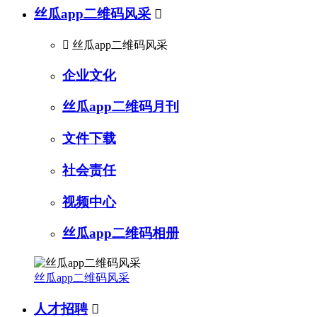
丝瓜app二维码风采


丝瓜app二维码风采
企业文化
丝瓜app二维码月刊
文件下载
社会责任
视频中心
丝瓜app二维码相册
丝瓜app二维码风采
人才招聘
