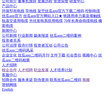
公司简介
董事长致辞
发展历程
资质荣誉
研发中心
产品中心
环保型布电线
导地线
架空丝瓜app官方下载二维码
控制电缆
丝瓜app官方
丝瓜app官方网站入口★
铁路用承力索及接触线
轨道交道用电缆
光伏发电系统用电缆
70年长寿命电缆电线
橡
套电缆
新闻中心
公司新闻
行业新闻
媒体报道
丝瓜app二维码案例
投资者关系
公司治理
股市行情
投资者互动
公司公告
丝瓜app二维码风采
企业文化
丝瓜app二维码月刊
文件下载
社会责任
视频中心
丝
瓜app二维码相册
人才招聘
校企合作
人才招聘
职业发展
人才培养计划
客服中心
招商合作
服务承诺
防伪查询
联系丝瓜app二维码
视频
营销网络
English
国内市场