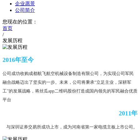
企业愿景
公司简介
您现在的位置：
首页
/
发展历程
2016年至今
公司成功收购成都航飞航空机械设备制造有限公司，为实现公司军民
融合战略迈出了坚实的一步。未来，公司将秉承“立足主业，深耕军
工”的发展战略，将丝瓜app二维码股份打造成国内领先的军民融合优质
平台
2011年
与深圳证券交易所成功上市，成为河南省第一家电缆主板上市公司。