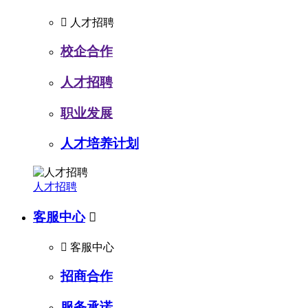

人才招聘
校企合作
人才招聘
职业发展
人才培养计划
人才招聘
客服中心


客服中心
招商合作
服务承诺