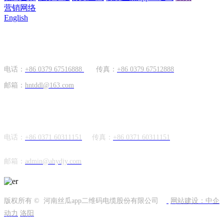
营销网络
English
国内市场
电话：
+86 0379 67516888
传真：
+86 0379 67512888
邮箱：
hntddl@163.com
海外市场
电话：
+86 0371 60311151
传真：
+86
0371 60311151
邮箱：
admin@ahydjy.com
版权所有 © 河南丝瓜app二维码电缆股份有限公司
网站建设：中企
动力
洛阳