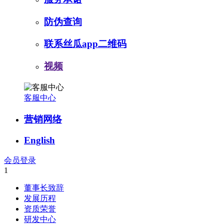
防伪查询
联系丝瓜app二维码
视频
客服中心
营销网络
English
会员登录
1
董事长致辞
发展历程
资质荣誉
研发中心