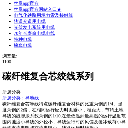
丝瓜app官方
丝瓜app官方网站入口★
电气化铁路用承力索及接触线
轨道交道用电缆
光伏发电系统用电缆
70年长寿命电缆电线
特种电缆
橡套电缆
浏览量:
1100
碳纤维复合芯绞线系列
所属分类
所属分类：
导地线
碳纤维复合芯导线特点碳纤维复合材料的比重为钢的1/4、强
度为钢的2倍，在相同运行应力时弧垂小，档距大，节约土地
导线的线膨胀系数为钢的1/10,在最低温到最高温的运行温度范
围内弛度小导线的外径小，导线运行时的风偏及覆冰载荷小导
线的直流电阻和交流电阻小，线路运行时线损小