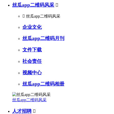
丝瓜app二维码风采


丝瓜app二维码风采
企业文化
丝瓜app二维码月刊
文件下载
社会责任
视频中心
丝瓜app二维码相册
丝瓜app二维码风采
人才招聘
