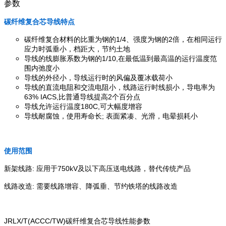
参数
碳纤维复合芯导线特点
碳纤维复合材料的比重为钢的1/4、强度为钢的2倍，在相同运行
应力时弧垂小，档距大，节约土地
导线的线膨胀系数为钢的1/10,在最低温到最高温的运行温度范
围内弛度小
导线的外径小，导线运行时的风偏及覆冰载荷小
导线的直流电阻和交流电阻小，线路运行时线损小，导电率为
63% IACS,比普通导线提高2个百分点
导线允许运行温度180C,可大幅度增容
导线耐腐蚀，使用寿命长; 表面紧凑、光滑，电晕损耗小
使用范围
新架线路: 应用于750kV及以下高压送电线路，替代传统产品
线路改造: 需要线路增容、降弧垂、节约铁塔的线路改造
JRLX/T(ACCC/TW)碳纤维复合芯导线性能参数