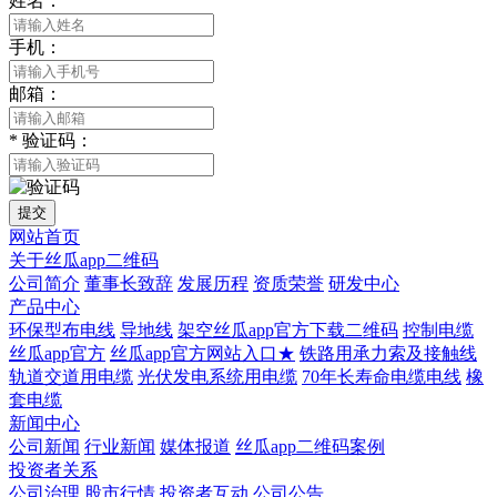
姓名：
手机：
邮箱：
*
验证码：
提交
网站首页
关于丝瓜app二维码
公司简介
董事长致辞
发展历程
资质荣誉
研发中心
产品中心
环保型布电线
导地线
架空丝瓜app官方下载二维码
控制电缆
丝瓜app官方
丝瓜app官方网站入口★
铁路用承力索及接触线
轨道交道用电缆
光伏发电系统用电缆
70年长寿命电缆电线
橡
套电缆
新闻中心
公司新闻
行业新闻
媒体报道
丝瓜app二维码案例
投资者关系
公司治理
股市行情
投资者互动
公司公告