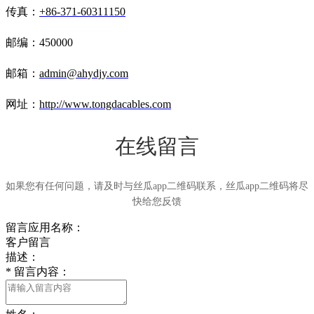
传真：
+86-371-60311150
邮编：450000
邮箱：
admin@ahydjy.com
网址：
http://www.tongdacables.com
在线留言
如果您有任何问题，请及时与丝瓜app二维码联系，丝瓜app二维码将尽
快给您反馈
留言应用名称：
客户留言
描述：
*
留言内容：