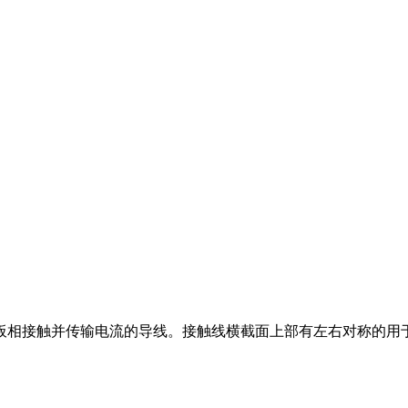
板相接触并传输电流的导线。接触线横截面上部有左右对称的用