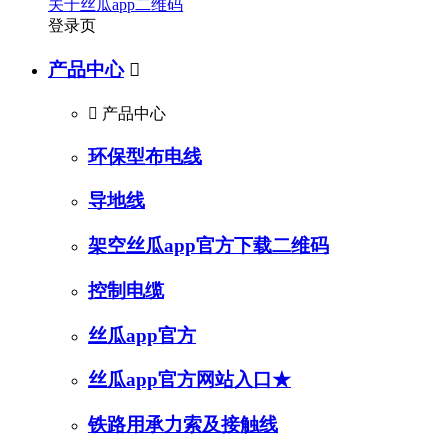
关于丝瓜app二维码
登录页
产品中心


产品中心
环保型布电线
导地线
架空丝瓜app官方下载二维码
控制电缆
丝瓜app官方
丝瓜app官方网站入口★
铁路用承力索及接触线