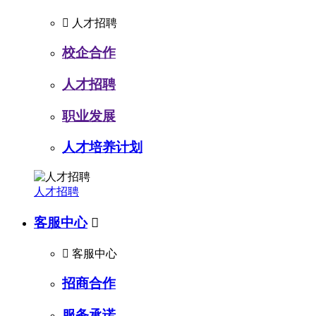

人才招聘
校企合作
人才招聘
职业发展
人才培养计划
人才招聘
客服中心


客服中心
招商合作
服务承诺