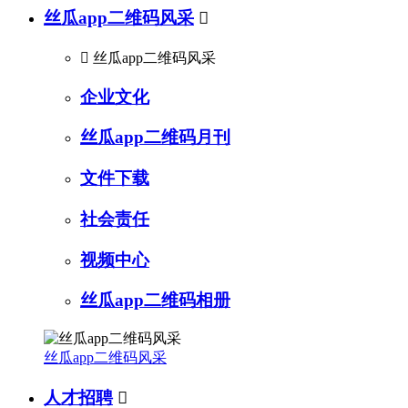
丝瓜app二维码风采


丝瓜app二维码风采
企业文化
丝瓜app二维码月刊
文件下载
社会责任
视频中心
丝瓜app二维码相册
丝瓜app二维码风采
人才招聘
