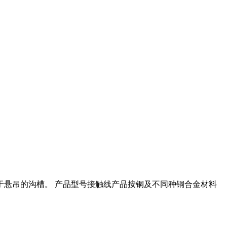
于悬吊的沟槽。 产品型号接触线产品按铜及不同种铜合金材料